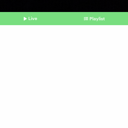
Live
Playlist
©
picture alliance | Scott A Garfitt/Invision/AP | Scott A Garfitt
Shownotes
Nach Harry Styles
Ist eine Residency die neue
Tour?
vom 05. Juni 2026