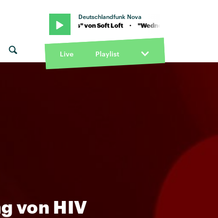
Deutschlandfunk Nova
 · "Wednesdays" von Soft Loft · "Wednesdays" von Soft Loft
Live
Playlist
ng von HIV