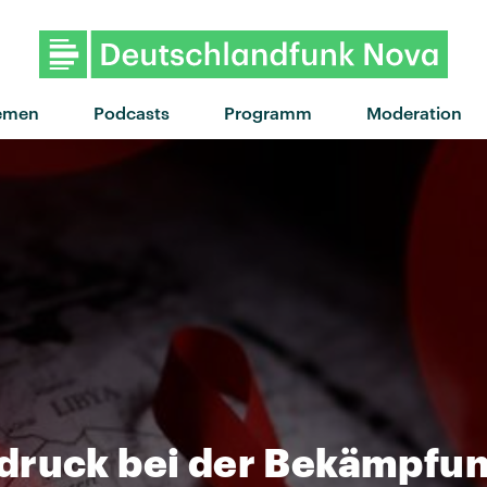
"Wednesdays" von Soft Loft
emen
Podcasts
Programm
Moderation
druck bei der Bekämpfu