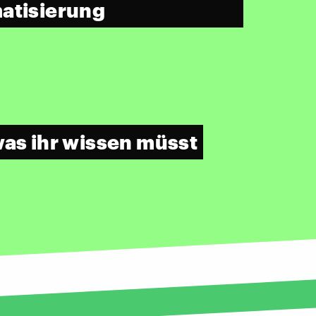
atisierung
was ihr wissen müsst