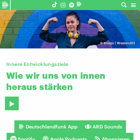
©
Imago | Westend61
Innere Entwicklungsziele
Wie
wir
uns
von
innen
heraus
stärken
Deutschlandfunk App
ARD Sounds
Spotify
Apple Podcasts
Abonnieren