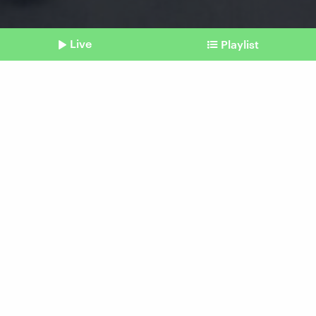
Live
Playlist
©
UGC / AFP
Shownotes
Iran
Proteste gegen das Mullah-
Regime
vom 02. Januar 2026