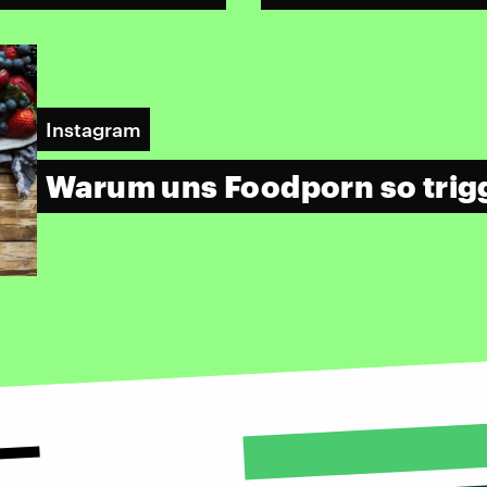
Instagram
Warum uns Foodporn so trig