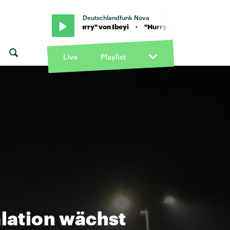
Deutschlandfunk Nova
yi · "Hurry Hurry" von Ibeyi · "Hurry Hurry" von Ibeyi
Live
Playlist
alation wächst