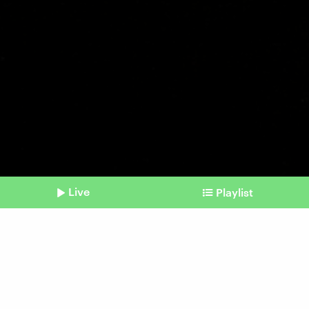
Live
Playlist
©
IMAGO | ZUMA Press Wire
Shownotes