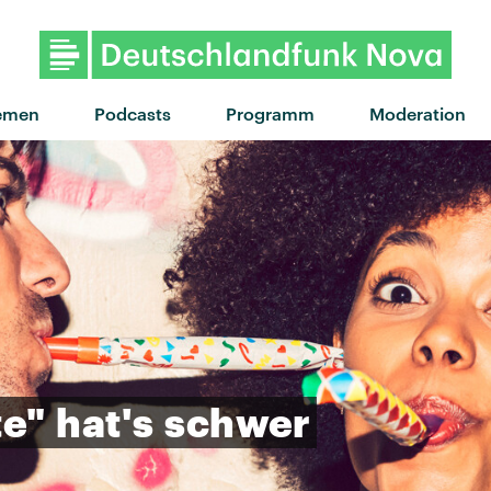
"Born To Lose" von Bea Miller
emen
Podcasts
Programm
Moderation
te"
hat's
schwer