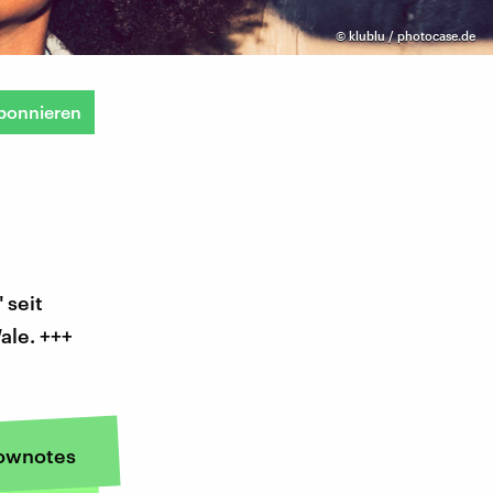
©
klublu / photocase.de
bonnieren
 seit
ale. +++
ownotes