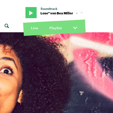
Soundtrack
 · "Born To Lose" von Bea Miller · "Born To Lose" von Bea Miller
Live
Playlist