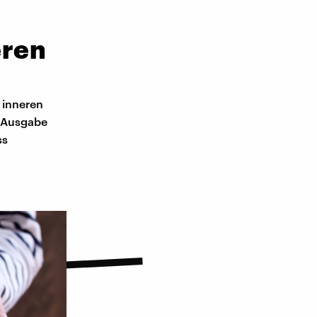
eren
 inneren
r Ausgabe
ss