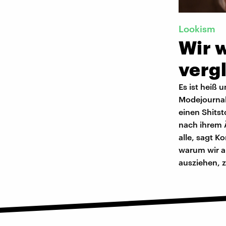
Lookism
Wir w
verg
Es ist heiß 
Modejournali
einen Shits
nach ihrem 
alle, sagt 
warum wir a
ausziehen, 