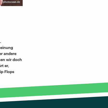
i / photocase.de
.
 Meinung
er andere
hen wir doch
t er,
ip Flops