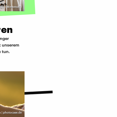
ago | Westend61
ren
unger
it unserem
 tun.
h | photocase.de