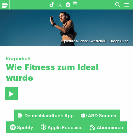
©
picture alliance I Westend61 | Josep Suria
Körperkult
Wie
Fitness
zum
Ideal
wurde
Deutschlandfunk App
ARD Sounds
Spotify
Apple Podcasts
Abonnieren