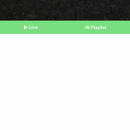
Live
Playlist
©
picture alliance I Sipa USA | Richard B. Levine
Shownotes
Überkonsum
Konsum kann uns
unglücklich machen
Beitrag aus unserem Archiv vom 21. Januar
2025