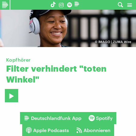
©
IMAGO | ZUMA Wire
Kopfhörer
Filter
verhindert
"toten
Winkel"
Deutschlandfunk App
Spotify
Apple Podcasts
Abonnieren