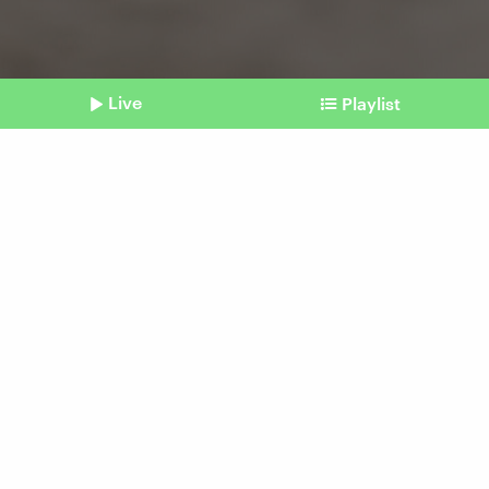
Live
Playlist
©
picture alliance / Westend61 | Julio Rodriguez
Shownotes
Krakau geht Lärmbelästigung vor
Schluss mit Handykrach im
Nahverkehr
vom 16. Januar 2026