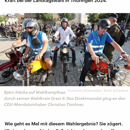
Kraft bei der Landtagswahl in Thüringen 2024.
©
picture alliance/dpa | Bodo Schackow
Björn Höcke auf Wahlkampftour
durch seinen Wahlkreis Greiz II. Das Direktmandat ging an den
CDU-Mandatsinhaber Christian Tischner.
Wie geht es Mel mit diesem Wahlergebnis? Sie zögert.