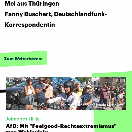
Mel aus Thüringen
Fanny Buschert, Deutschlandfunk-
Korrespondentin
Zum Weiterhören:
©
picture alliance/dpa | Bodo Schackow
Johannes Hillje
AfD: Mit "Feelgood-Rechtsextremismus"
zum Wahlerfolg