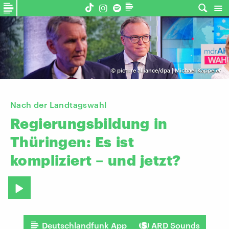
©
picture alliance/dpa | Michael Kappeler
Nach der Landtagswahl
Regierungsbildung
in
Thüringen:
Es
ist
kompliziert
–
und
jetzt?
Deutschlandfunk App
ARD Sounds