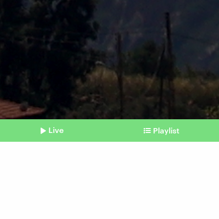
Live
Playlist
©
AFP
Shownotes