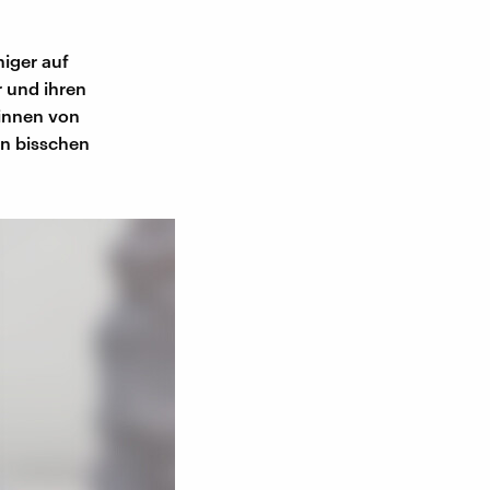
niger auf
r und ihren
innen von
in bisschen