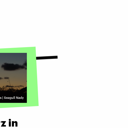
| Seagull Nady
z in