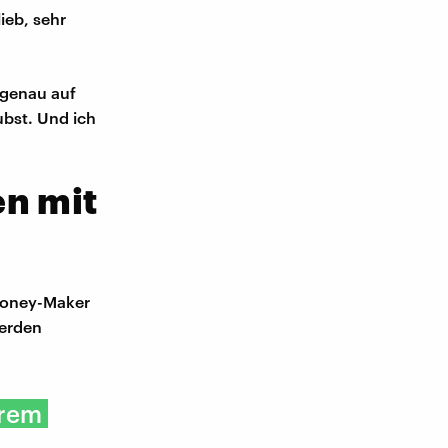
lieb, sehr
 genau auf
ubst. Und ich
en mit
 Money-Maker
werden
hrem