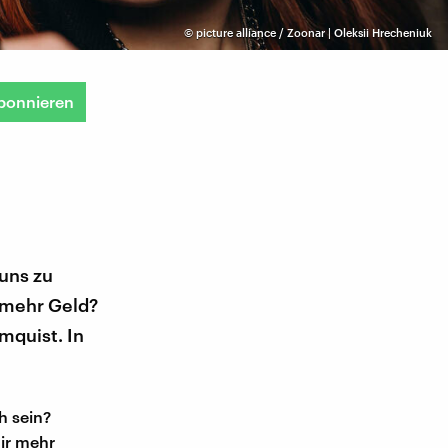
©
picture alliance / Zoonar | Oleksii Hrecheniuk
bonnieren
 uns zu
 mehr Geld?
mquist. In
h sein?
ir mehr