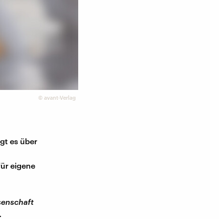
©
avant-Verlag
gt es über
für eigene
senschaft
.