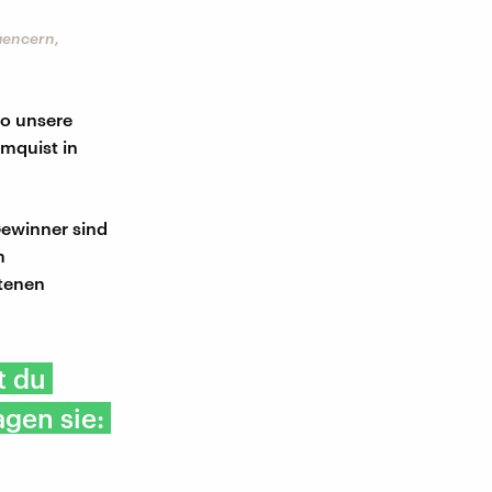
uencern,
so unsere
mquist in
Gewinner sind
m
etenen
t du
agen sie: