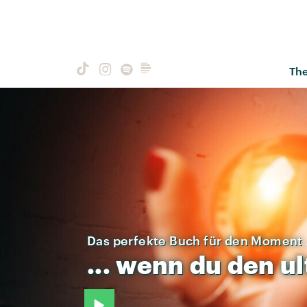
Th
Das perfekte Buch für den Moment .
...
wenn
du
den
ul