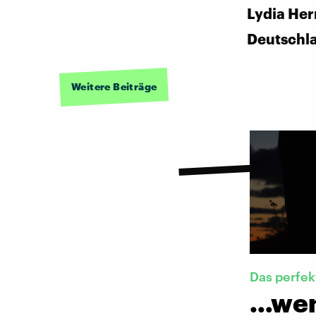
Lydia Her
Deutschl
Weitere Beiträge
Das perfe
…wen