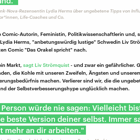
and."
nk-Nova-Rezensentin Lydia Herms über ungebetene Tipps von Infl
r*innen, Life-Coaches und Co.
 Comic-Autorin, Feministin, Politikwissenschaftlerin und, 
Lydia Herms, "anbetungswürdig lustige" Schwedin Liv Strö
en Comic "Das Orakel spricht" nach.
 ein Markt,
sagt Liv Strömquist
- und zwar ein gefährlicher. 
den, die Kohle mit unseren Zweifeln, Ängsten und unsere
erungsbedürfnis machen. Verlierer sind wir, die die ungeb
und der Selbstverbesserungshype unglücklich machen.
 Person würde nie sagen: Vielleicht bis
e beste Version deiner selbst. Immer s
 mehr an dir arbeiten."