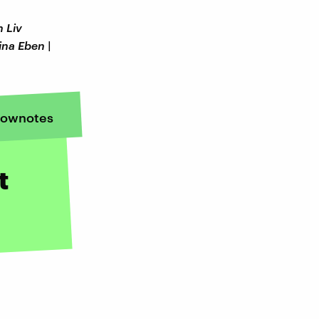
n Liv
na Eben |
ownotes
t