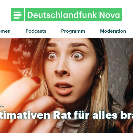
emen
Podcasts
Programm
Moderation
..
timativen
Rat
für
alles
br