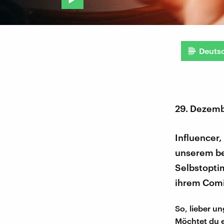
Deuts
29. Dezem
Influencer,
unserem be
Selbstoptim
ihrem Comic
So, lieber u
Möchtet du e