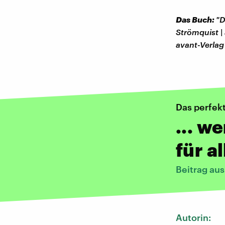
Das Buch:
"D
Strömquist |
avant-Verlag
Das perfek
... w
für a
Beitrag au
Autorin: