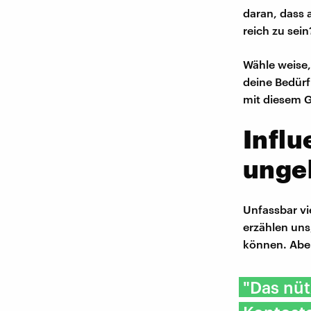
daran, dass a
reich zu sei
Wähle weise,
deine Bedürf
mit diesem G
Influ
unge
Unfassbar vi
erzählen uns,
können. Aber
"Das nüt