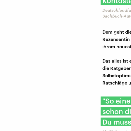
Kontost
Deutschlandfu
Sachbuch-Auto
Dem geht die
Rezensentin 
ihrem neuest
Das alles ist
die Ratgeben
Selbstoptimi
Ratschläge 
"So eine
schon di
Du musst