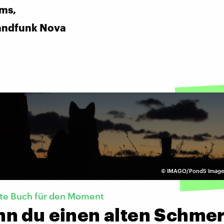
ms,
andfunk Nova
©
IMAGO/Pond5 Images 
kte Buch für den Moment
n du einen alten Schmer