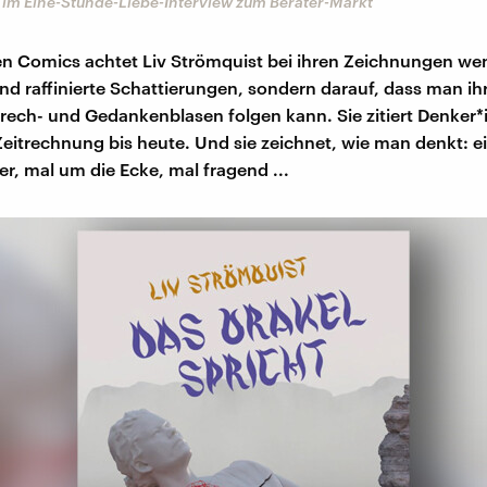
 im Eine-Stunde-Liebe-Interview zum Berater-Markt
hren Comics achtet Liv Strömquist bei ihren Zeichnungen we
d raffinierte Schattierungen, sondern darauf, dass man ih
ch- und Gedankenblasen folgen kann. Sie zitiert Denker*
Zeitrechnung bis heute. Und sie zeichnet, wie man denkt: e
r, mal um die Ecke, mal fragend ...