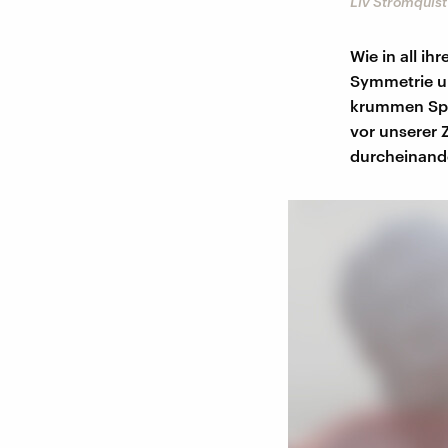
Liv Strömquist
Wie in all i
Symmetrie un
krummen Spre
vor unserer 
durcheinande