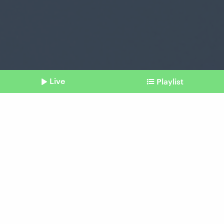
Live
Playlist
©
picture alliance/dpa/MAXPPP | Arnaud Beinat
Shownotes
Luftschiffe
Emissionsarme Zukunft der
Zeppeline und ihrer