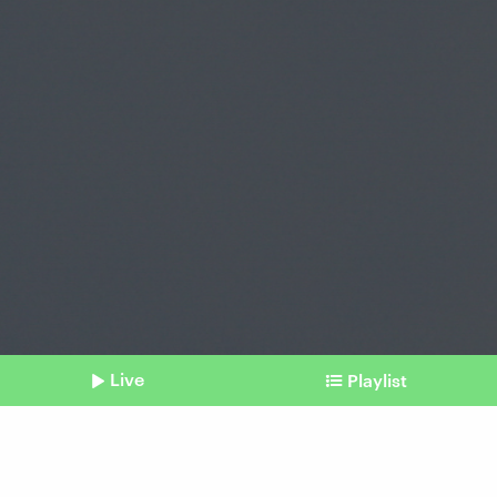
Live
Playlist
©
Henry Nicholls / Afp (Symbolbild)