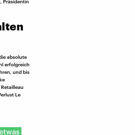
l, Präsidentin
alten
die absolute
l erfolgreich
ahren, und bis
rke
Retailleau
erlust Le
 etwas