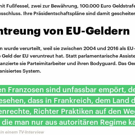
it Fußfessel, zwei zur Bewährung, 100.000 Euro Geldstraf
sschluss. Ihre Präsidentschaftspläne sind damit gescheiter
ntreung von EU-Geldern
n wurde verurteilt, weil sie zwischen 2004 und 2016 als EU
Geld der EU veruntreut hat. Statt parlamentarische Assist
nanzierte sie Parteimitarbeiter und ihren Bodyguard. Das Ge
ganisiertes System.
en Franzosen sind unfassbar empört, d
sehen, dass in Frankreich, dem Land 
nrechte, Richter Praktiken auf den We
 die man nur aus autoritären Regime k
in einem TV-Interview