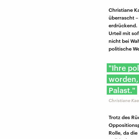
Christiane K
überrascht –
erdrückend. 
Urteil mit so
nicht bei Wa
politische We
"Ihre po
worden, 
Palast."
Christiane Kae
Trotz des Rü
Oppositionsp
Rolle, da di