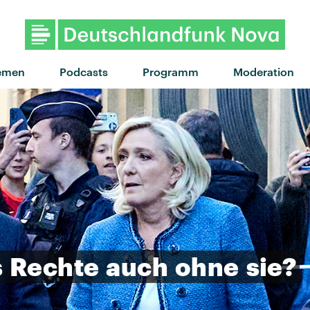
"Kids" von Luna Morgenstern ·
emen
Podcasts
Programm
Moderation
s
Rechte
auch
ohne
sie?