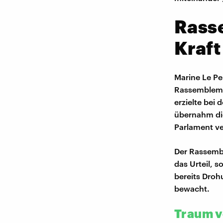
Rass
Kraft
Marine Le Pe
Rassembleme
erzielte bei
übernahm die
Parlament ve
Der Rassemb
das Urteil, s
bereits Droh
bewacht.
Traum v