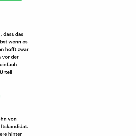
h, dass das
lbst wenn es
en hofft zwar
 vor der
 einfach
Urteil
n
ohn von
aftskandidat.
ere hinter