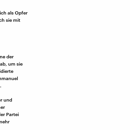
ich als Opfer
ch sie mit
ine der
 ab, um sie
dierte
 Emmanuel
.
er und
her
er Partei
 mehr