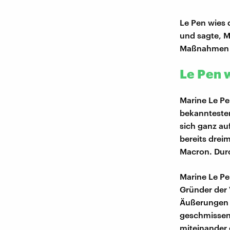
Le Pen wies 
und sagte, M
Maßnahmen i
Le Pen w
Marine Le Pe
bekanntesten
sich ganz au
bereits drei
Macron. Durc
Marine Le Pe
Gründer der 
Äußerungen v
geschmissen.
miteinander