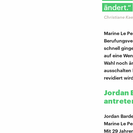
ändert.“
Christiane Kae
Marine Le Pe
Berufungsver
schnell ginge
auf eine Wen
Wahl noch änd
ausschalten 
revidiert wi
Jordan 
antrete
Jordan Barde
Marine Le Pen
Mit 29 Jahren