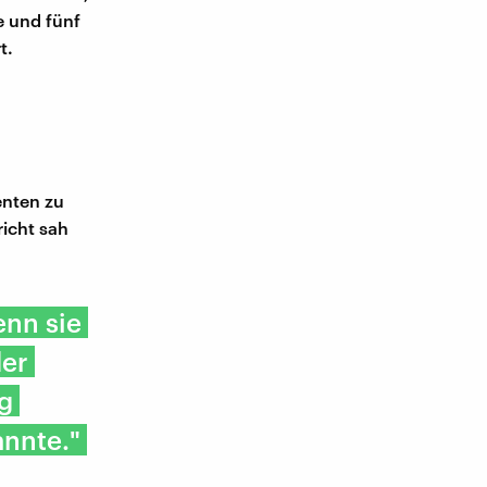
e und fünf
t.
-
enten zu
richt sah
enn sie
der
g
annte."