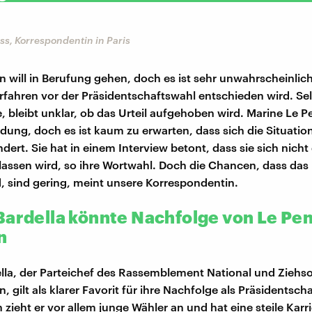
ss, Korrespondentin in Paris
n will in Berufung gehen, doch es ist sehr unwahrscheinlic
fahren vor der Präsidentschaftswahl entschieden wird. Se
, bleibt unklar, ob das Urteil aufgehoben wird. Marine Le P
dung, doch es ist kaum zu erwarten, dass sich die Situation
ert. Sie hat in einem Interview betont, dass sie sich nicht
lassen wird, so ihre Wortwahl. Doch die Chancen, dass das 
rd, sind gering, meint unsere Korrespondentin.
Bardella könnte Nachfolge von Le Pe
n
lla, der Parteichef des Rassemblement National und Ziehs
, gilt als klarer Favorit für ihre Nachfolge als Präsidentsch
 zieht er vor allem junge Wähler an und hat eine steile Karri