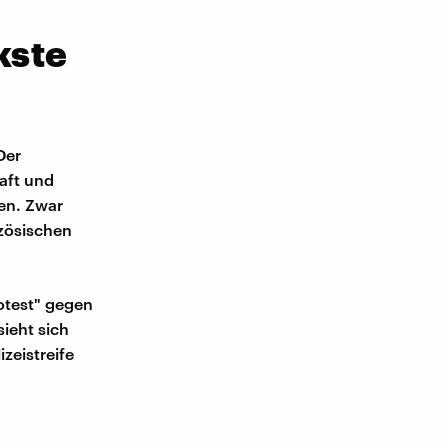
kste
Der
aft und
en. Zwar
nzösischen
otest" gegen
sieht sich
zeistreife