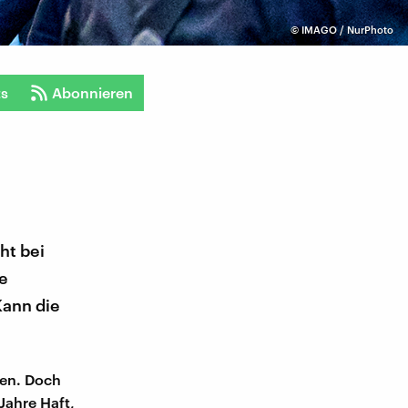
©
IMAGO / NurPhoto
ts
Abonnieren
ht bei
e
Kann die
hen. Doch
 Jahre Haft,