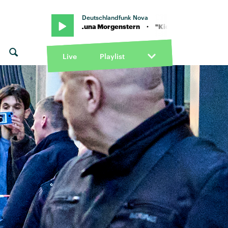
Deutschlandfunk Nova
 "Kids" von Luna Morgenstern · "Kids" von Luna Morgenstern
Live
Playlist