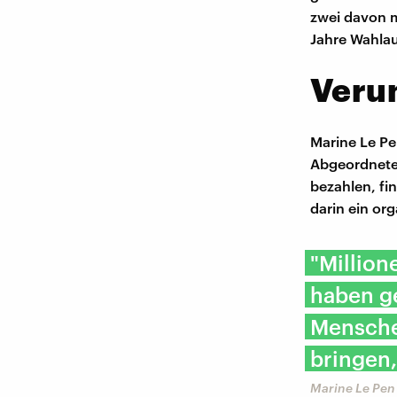
zwei davon m
Jahre Wahlau
Veru
Marine Le Pe
Abgeordnete 
bezahlen, fi
darin ein or
"Million
haben ge
Mensche
bringen,
Marine Le Pen 