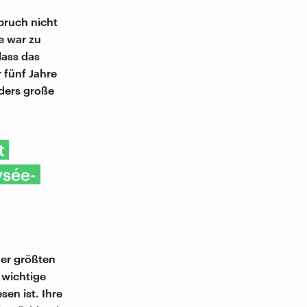
pruch nicht
e war zu
dass das
r fünf Jahre
nders große
t
ysée-
der größten
 wichtige
en ist. Ihre