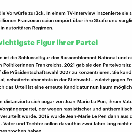
die Vorwürfe zurück. In einem TV-Interview inszenierte sie s
illionen Franzosen seien empört über ihre Strafe und vergli
n autoritären Regimen.
ichtigste Figur ihrer Partei
n ist die Schlüsselfigur des Rassemblement National und e
 Politikerinnen Frankreichs. 2021 gab sie den Parteivorsitz
f die Präsidentschaftswahl 2027 zu konzentrieren. Sie kandi
mal, scheiterte aber stets in der Stichwahl – zuletzt gegen
h das Urteil ist eine erneute Kandidatur nun kaum möglich
n distanzierte sich sogar von Jean-Marie Le Pen, ihrem Vat
Vorgängerpartei, der wegen rassistischer und antisemitisc
erurteilt wurde. 2015 wurde Jean-Marie Le Pen dann aus d
 Vater und Tochter sollen daraufhin zwei Jahre lang nicht
 gesprochen haben.