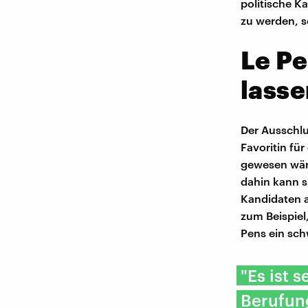
politische Ka
zu werden, s
Le Pe
lasse
Der Ausschlus
Favoritin fü
gewesen wäre,
dahin kann s
Kandidaten a
zum Beispiel
Pens ein sch
"Es ist 
Berufung