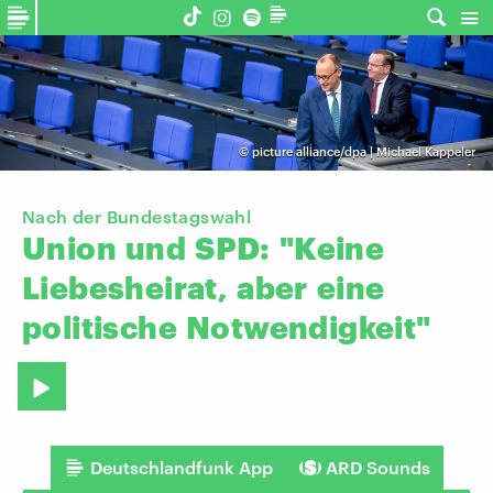
©
picture alliance/dpa | Michael Kappeler
Nach der Bundestagswahl
Union
und
SPD:
"Keine
Liebesheirat,
aber
eine
politische
Notwendigkeit"
Deutschlandfunk App
ARD Sounds