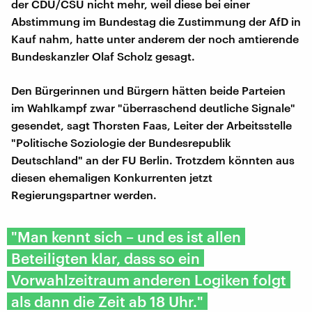
der CDU/CSU nicht mehr, weil diese bei einer
Abstimmung im Bundestag die Zustimmung der AfD in
Kauf nahm, hatte unter anderem der noch amtierende
Bundeskanzler Olaf Scholz gesagt.
Den Bürgerinnen und Bürgern hätten beide Parteien
im Wahlkampf zwar "überraschend deutliche Signale"
gesendet, sagt Thorsten Faas, Leiter der Arbeitsstelle
"Politische Soziologie der Bundesrepublik
Deutschland" an der FU Berlin. Trotzdem könnten aus
diesen ehemaligen Konkurrenten jetzt
Regierungspartner werden.
"Man kennt sich – und es ist allen
Beteiligten klar, dass so ein
Vorwahlzeitraum anderen Logiken folgt
als dann die Zeit ab 18 Uhr."