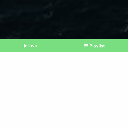
Live
Playlist
©
dpa
Shownotes
Nach Nord-Stream-Anschlag
Wie die Nato kritische
Infrastruktur schützt