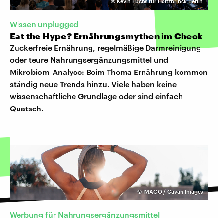
©
Kevin Fuchs für Holtzbrinck Berlin
Wissen unplugged
Eat the Hype? Ernährungsmythen im Check
Zuckerfreie Ernährung, regelmäßige Darmreinigung
oder teure Nahrungsergänzungsmittel und
Mikrobiom-Analyse: Beim Thema Ernährung kommen
ständig neue Trends hinzu. Viele haben keine
wissenschaftliche Grundlage oder sind einfach
Quatsch.
©
IMAGO / Cavan Images
Werbung für Nahrungsergänzungsmittel