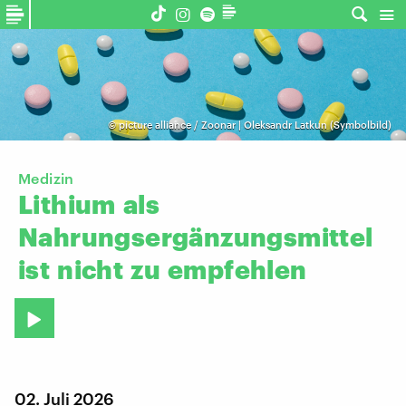
©
picture alliance / Zoonar | Oleksandr Latkun (Symbolbild)
Medizin
Lithium
als
Nahrungsergänzungsmittel
ist
nicht
zu
empfehlen
02. Juli 2026