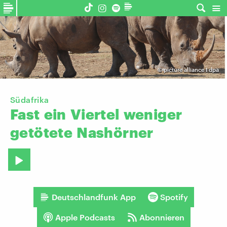
©
picture alliance I dpa
Südafrika
Fast
ein
Viertel
weniger
getötete
Nashörner
Deutschlandfunk App
Spotify
Apple Podcasts
Abonnieren