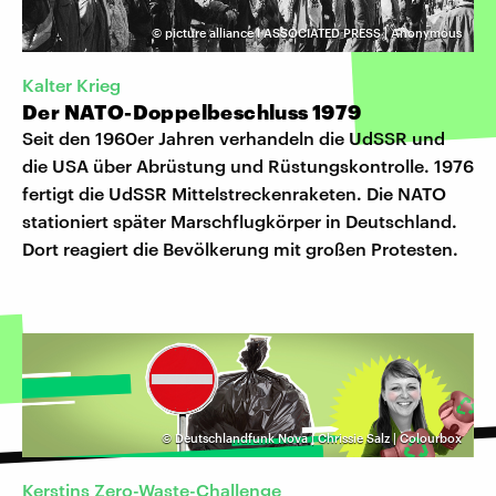
©
picture alliance I ASSOCIATED PRESS | Anonymous
Kalter Krieg
Der NATO-Doppelbeschluss 1979
Seit den 1960er Jahren verhandeln die UdSSR und
die USA über Abrüstung und Rüstungskontrolle. 1976
fertigt die UdSSR Mittelstreckenraketen. Die NATO
stationiert später Marschflugkörper in Deutschland.
Dort reagiert die Bevölkerung mit großen Protesten.
©
Deutschlandfunk Nova | Chrissie Salz | Colourbox
Kerstins Zero-Waste-Challenge