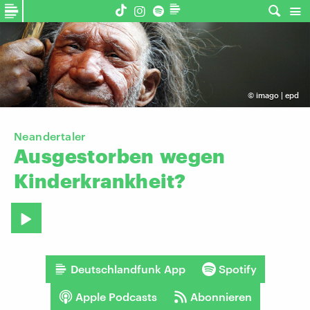
©
imago | epd
Neandertaler
Ausgestorben
wegen
Kinderkrankheit?
Deutschlandfunk App
Spotify
Apple Podcasts
Abonnieren