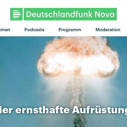
"Water The Flowers" von Cla
emen
Podcasts
Programm
Moderation
der
ernsthafte
Aufrüstun