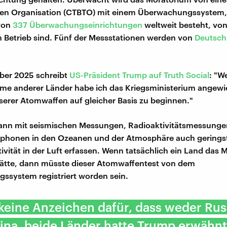
alen Organisation (CTBTO) mit einem Überwachungssystem,
von
337 Überwachungseinrichtungen
weltweit besteht, vo
n Betrieb sind. Fünf der Messstationen werden von
Deutsch
ber 2025 schreibt
US-Präsident Trump auf Truth Social
: "W
me anderer Länder habe ich das Kriegsministerium angewi
serer Atomwaffen auf gleicher Basis zu beginnen."
ann mit seismischen Messungen, Radioaktivitätsmessunge
ophonen in den Ozeanen und der Atmosphäre auch gerings
ivität in der Luft erfassen. Wenn tatsächlich ein Land das
ätte, dann müsste dieser Atomwaffentest von dem
system registriert worden sein.
 keine Anzeichen dafür, dass weder Ru
na, beide Länder hatte Trump erwähnt