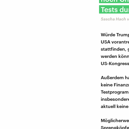
Tests du
Sascha Hach vo
Würde Trump
USA vorantre
stattfinden,
werden könn
US-Kongresse
Außerdem hab
keine Finanz
Testprogramm
insbesondere
aktuell kein
Möglicherwei
Sprengköpfen