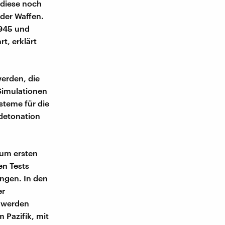
 diese noch
 der Waffen.
1945 und
t, erklärt
erden, die
Simulationen
steme für die
detonation
um ersten
en Tests
ngen. In den
er
t werden
 Pazifik, mit