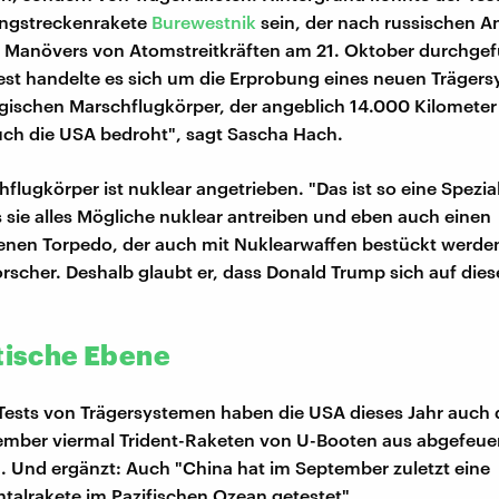
ngstreckenrakete
Burewestnik
sein, der nach russischen 
s Manövers von Atomstreitkräften am 21. Oktober durchgef
est handelte es sich um die Erprobung eines neuen Trägers
egischen Marschflugkörper, der angeblich 14.000 Kilometer
uch die USA bedroht", sagt Sascha Hach.
flugkörper ist nuklear angetrieben. "Das ist so eine Spezial
 sie alles Mögliche nuklear antreiben und eben auch einen
enen Torpedo, der auch mit Nuklearwaffen bestückt werde
Forscher. Deshalb glaubt er, dass Donald Trump sich auf dies
itische Ebene
Tests von Trägersystemen haben die USA dieses Jahr auch
mber viermal Trident-Raketen von U-Booten aus abgefeuer
 Und ergänzt: Auch "China hat im September zuletzt eine
ntalrakete im Pazifischen Ozean getestet".