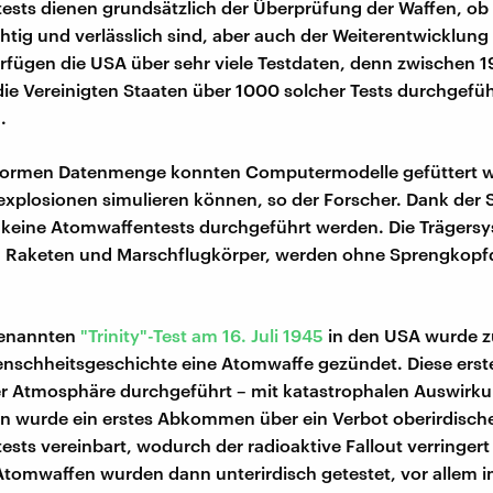
sts dienen grundsätzlich der Überprüfung der Waffen, ob
htig und verlässlich sind, aber auch der Weiterentwicklung
erfügen die USA über sehr viele Testdaten, denn zwischen 
ie Vereinigten Staaten über 1000 solcher Tests durchgeführ
.
enormen Datenmenge konnten Computermodelle gefüttert w
plosionen simulieren können, so der Forscher. Dank der 
keine Atomwaffentests durchgeführt werden. Die Trägersy
 Raketen und Marschflugkörper, werden ohne Sprengkopf
genannten
"Trinity"-Test am 16. Juli 1945
in den USA wurde z
enschheitsgeschichte eine Atomwaffe gezündet. Diese erst
r Atmosphäre durchgeführt – mit katastrophalen Auswirku
n wurde ein erstes Abkommen über ein Verbot oberirdisch
sts vereinbart, wodurch der radioaktive Fallout verringer
Atomwaffen wurden dann unterirdisch getestet, vor allem im