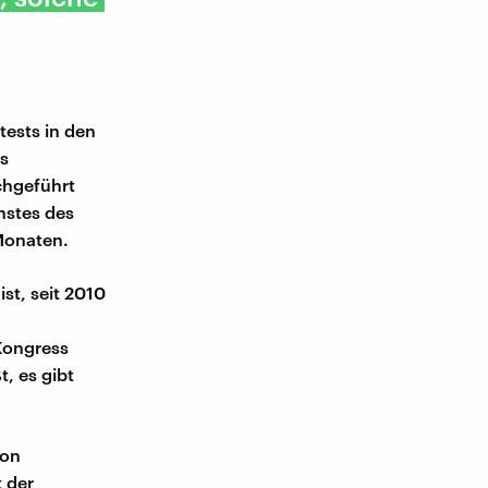
ests in den
s
chgeführt
nstes des
Monaten.
st, seit 2010
Kongress
, es gibt
von
 der