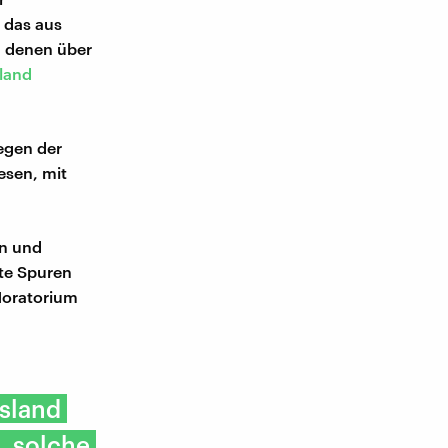
 das aus
n denen über
land
egen der
esen, mit
n und
te Spuren
 Moratorium
ssland
, solche