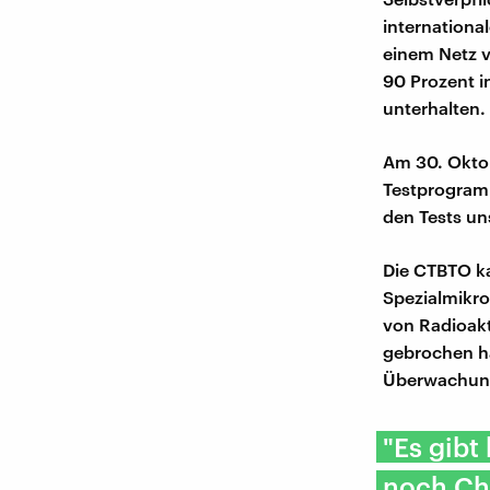
internation
einem Netz 
90 Prozent i
unterhalten.
Am 30. Okto
Testprogram
den Tests un
Die CTBTO k
Spezialmikr
von Radioakt
gebrochen h
Überwachungs
"Es gibt
noch Chi