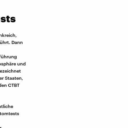
sts
nkreich,
ührt. Dann
hführung
mosphäre und
gezeichnet
er Staaten,
 den CTBT
tliche
Atomtests
r