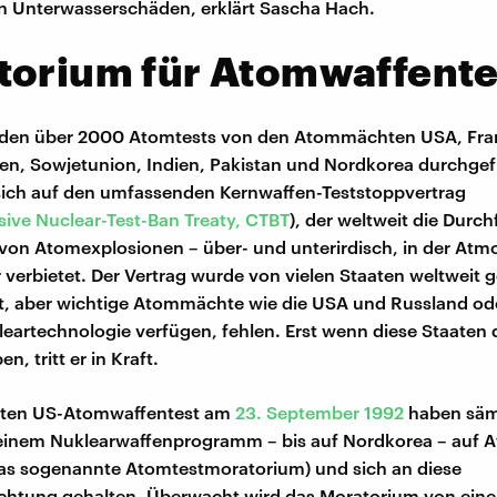
n Unterwasserschäden, erklärt Sascha Hach.
torium für Atomwaffente
rden über 2000 Atomtests von den Atommächten USA, Fra
en, Sowjetunion, Indien, Pakistan und Nordkorea durchgef
 sich auf den umfassenden Kernwaffen-Teststoppvertrag
ve Nuclear-Test-Ban Treaty, CTBT
), der weltweit die Durc
t von Atomexplosionen – über- und unterirdisch, in der At
 verbietet. Der Vertrag wurde von vielen Staaten weltweit 
ert, aber wichtige Atommächte wie die USA und Russland od
leartechnologie verfügen, fehlen. Erst wenn diese Staaten
en, tritt er in Kraft.
tzten US-Atomwaffentest am
23. September 1992
haben säm
 einem Nuklearwaffenprogramm – bis auf Nordkorea – auf 
das sogenannte Atomtestmoratorium) und sich an diese
ichtung gehalten. Überwacht wird das Moratorium von eine