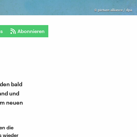
©
picture-alliance / dpa
ts
Abonnieren
rden bald
land und
nem neuen
en die
s wieder