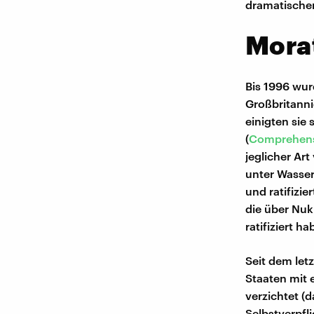
dramatische
Mora
Bis 1996 wu
Großbritanni
einigten sie
(
Comprehensi
jeglicher Ar
unter Wasser
und ratifizi
die über Nuk
ratifiziert hab
Seit dem le
Staaten mit
verzichtet (
Selbstverpfl