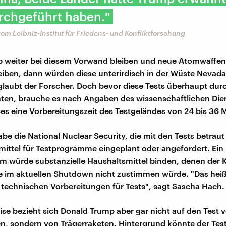
rchgeführt haben."
m Leibniz-Institut für Friedens- und Konfliktforschung
 weiter bei diesem Vorwand bleiben und neue Atomwaffent
iben, dann würden diese unterirdisch in der Wüste Nevada
 glaubt der Forscher. Doch bevor diese Tests überhaupt dur
ten, brauche es nach Angaben des wissenschaftlichen Die
s eine Vorbereitungszeit des Testgeländes von 24 bis 36 
e die National Nuclear Security, die mit den Tests betraut i
mittel für Testprogramme eingeplant oder angefordert. Ein
 würde substanzielle Haushaltsmittel binden, denen der 
 im aktuellen Shutdown nicht zustimmen würde. "Das heißt
e technischen Vorbereitungen für Tests", sagt Sascha Hach.
se bezieht sich Donald Trump aber gar nicht auf den Test 
, sondern von Trägerraketen. Hintergrund könnte der Test