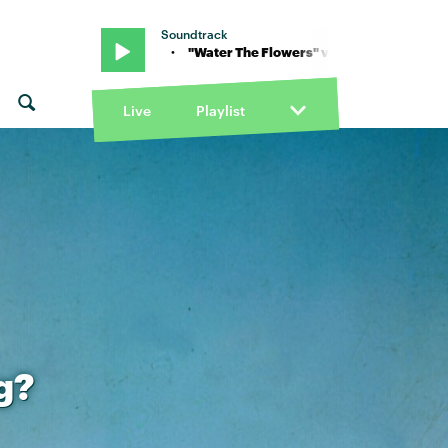
Soundtrack
ire Rosinkranz · "Water The Flowers" von Claire Rosinkranz · "Wat
Live
Playlist
g?