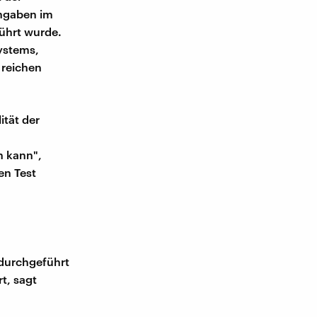
Angaben im
ührt wurde.
ystems,
 reichen
ität der
n kann",
en Test
 durchgeführt
t, sagt