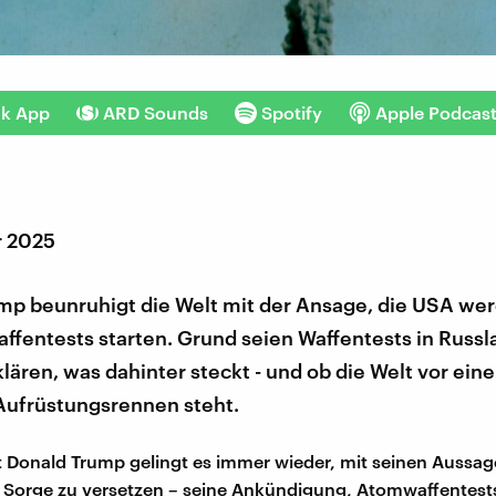
nk App
ARD Sounds
Spotify
Apple Podcas
r 2025
mp beunruhigt die Welt mit der Ansage, die USA we
ffentests starten. Grund seien Waffentests in Russ
klären, was dahinter steckt - und ob die Welt vor ei
Aufrüstungsrennen steht.
 Donald Trump gelingt es immer wieder, mit seinen Aussag
 Sorge zu versetzen – seine Ankündigung, Atomwaffentest