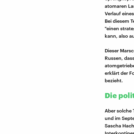
atomaren La
Verlauf eine
Bei diesem T
"einen strat
kann, also a
Dieser Marsch
Russen, dass
atomgetrieb
erklärt der 
bezieht.
Die pol
Aber solche 
und im Septe
Sascha Hach.
Interkontine