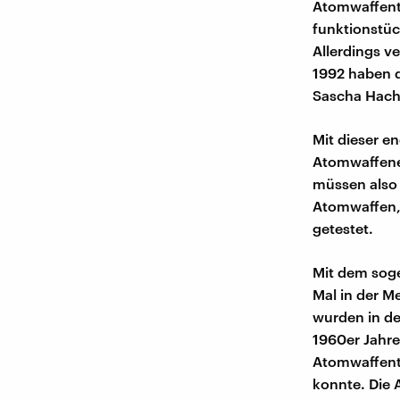
Atomwaffente
funktionstüc
Allerdings v
1992 haben d
Sascha Hach
Mit dieser 
Atomwaffenex
müssen also 
Atomwaffen,
getestet.
Mit dem so
Mal in der M
wurden in de
1960er Jahre
Atomwaffente
konnte. Die 