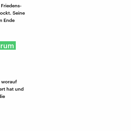
 Friedens-
ockt. Seine
am Ende
darum
 worauf
rt hat und
die