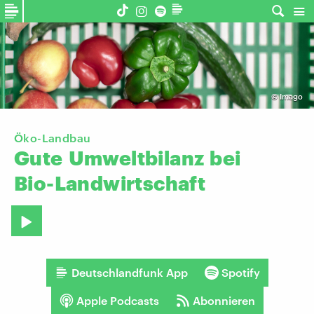
©
Imago
Öko-Landbau
Gute
Umweltbilanz
bei
Bio-Landwirtschaft
Deutschlandfunk App
Spotify
Apple Podcasts
Abonnieren