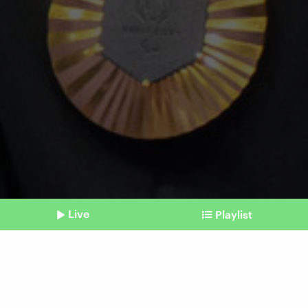
Live
Playlist
©
picture alliance / dpa / Julian Stratenschulte
Shownotes