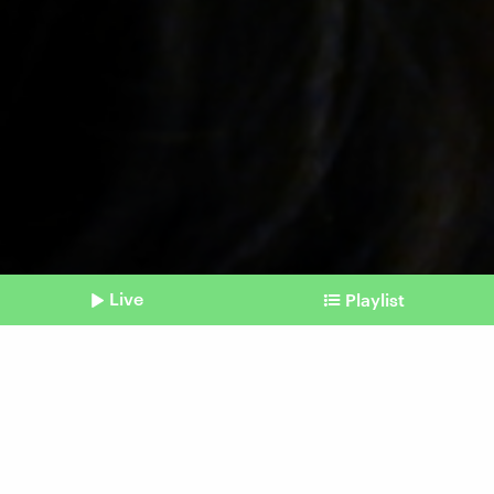
Live
Playlist
©
wagg66 / photocase.de
Shownotes