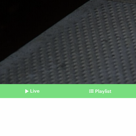
Live
Playlist
©
IMAGO / Mollenhauer
Shownotes