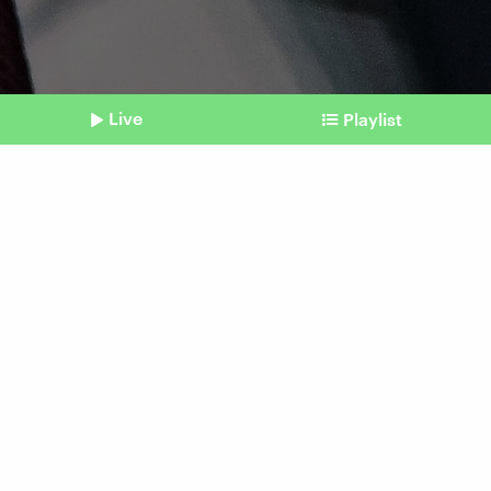
Live
Playlist
©
IMAGO / SNA
Shownotes
Jahrespressekonferenz
Putin bleibt sich treu: Keine
Kompromissbereitschaft
vom 19. Dezember 2025