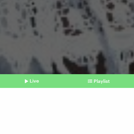
Live
Playlist
©
Shownotes