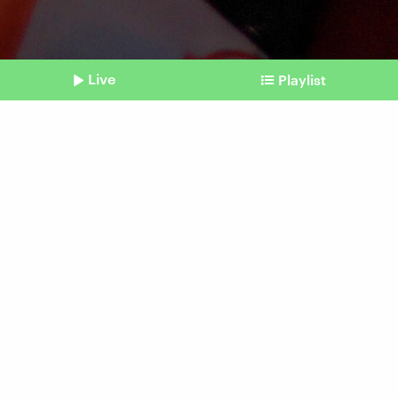
Live
Playlist
©
IMAGO / ZUMA Press Wire
Shownotes
Prozessauftakt
İmamoğlu drohen mehrere
Jahre Haft und Politikverbot
Beitrag aus unserem Archiv vom 11. April 2025