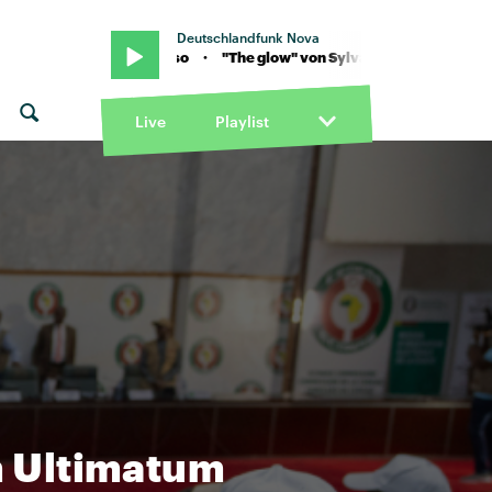
Deutschlandfunk Nova
n Sylvan Esso · "The glow" von Sylvan Esso
Live
Playlist
m Ultimatum