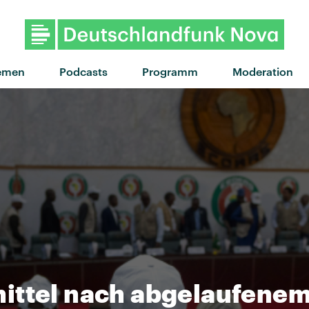
"The glow" von Sylvan Esso · "The glow" vo
emen
Podcasts
Programm
Moderation
ittel nach abgelaufene