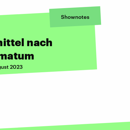
Shownotes
ittel nach
imatum
gust 2023