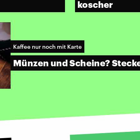
koscher
Kaffee nur noch mit Karte
Münzen und Scheine? Stecke