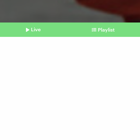
Live
Playlist
©
Muriel Florence Rieben
Shownotes
Sacha Wenk
"Kung Fu hat mein ganzes
Leben verändert"
vom 31. Mai 2026