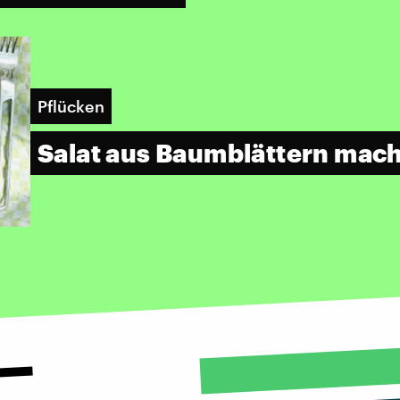
Pflücken
Salat aus Baumblättern mac