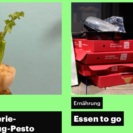
Ernährung
Essen to go
rie-
ug-Pesto