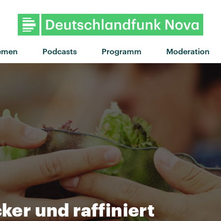
"Digo Nada" von Hard-Fi feat. 
emen
Podcasts
Programm
Moderation
cker und raffiniert