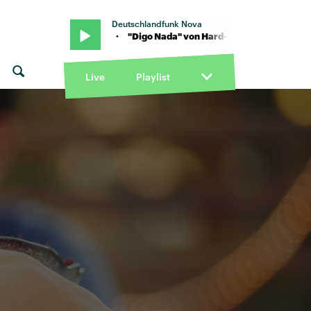
Deutschlandfunk Nova
Mike Kalle · "Digo Nada" von Hard-Fi feat. Mike Kalle · "Digo Nada" 
Live
Playlist