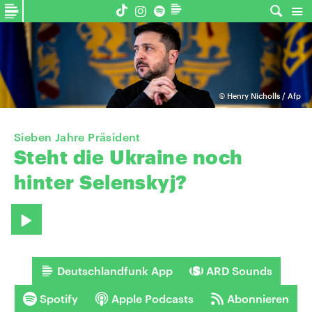
©
Henry Nicholls / Afp
Sieben Jahre Präsident
Steht
die
Ukraine
noch
hinter
Selenskyj?
Deutschlandfunk App
ARD Sounds
Spotify
Apple Podcasts
Abonnieren