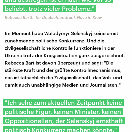
beliebt, trotz vieler Probleme."
Rebecca Barth, für Deutschlandfunk Nova in Kiew
Im Moment habe Wolodymyr Selenskyj keine ernst
zunehmende politische Konkurrenz. Und die
zivilgesellschaftliche Kontrolle funktioniere in der
Ukraine trotz der Kriegssituation ganz ausgezeichnet.
Rebecca Bart ist davon überzeugt und sagt: "Die
stärkste Kraft und der größte Kontrollmechanismus,
das ist tatsächlich die Zivilgesellschaft, das Volk und
damit auch unabhängige Medien und Journalisten."
"Ich sehe zum aktuellen Zeitpunkt keine
politische Figur, keinen Minister, keinen
Oppositionellen, der Selenskyj ernsthaft
politisch Konkurrenz machen könnte."