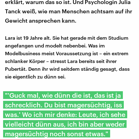
erklärt, warum das so ist. Und Psychologin Julia
Tanck weiß, wie man Menschen achtsam auf ihr
Gewicht ansprechen kann.
Lara ist 19 Jahre alt. Sie hat gerade mit dem Studium
angefangen und modelt nebenbei. Was im
Modelbusiness meist Voraussetzung ist – ein extrem
schlanker Körper – stresst Lara bereits seit ihrer
Pubertät. Denn ihr wird seitdem ständig gesagt, dass
sie eigentlich zu dünn sei.
"'Guck mal, wie dünn die ist, das ist ja
schrecklich. Du bist magersüchtig, iss
was.' Wo ich mir denke: Leute, ich sehe
vielleicht dünn aus, ich bin aber weder
magersüchtig noch sonst etwas."