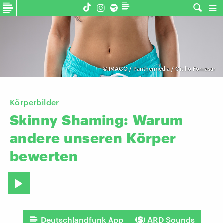
©
IMAGO / Panthermedia / Giulio Fornasar
Körperbilder
Skinny
Shaming:
Warum
andere
unseren
Körper
bewerten
Deutschlandfunk App
ARD Sounds