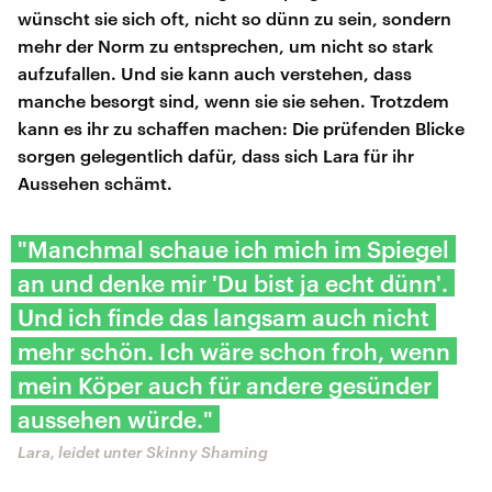
wünscht sie sich oft, nicht so dünn zu sein, sondern
mehr der Norm zu entsprechen, um nicht so stark
aufzufallen. Und sie kann auch verstehen, dass
manche besorgt sind, wenn sie sie sehen. Trotzdem
kann es ihr zu schaffen machen: Die prüfenden Blicke
sorgen gelegentlich dafür, dass sich Lara für ihr
Aussehen schämt.
"Manchmal schaue ich mich im Spiegel
an und denke mir 'Du bist ja echt dünn'.
Und ich finde das langsam auch nicht
mehr schön. Ich wäre schon froh, wenn
mein Köper auch für andere gesünder
aussehen würde."
Lara, leidet unter Skinny Shaming