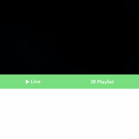
Live
Playlist
©
Unsplash | Na Inho
Shownotes