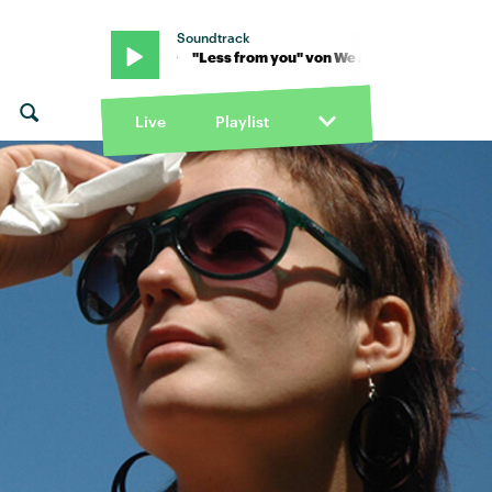
Soundtrack
re Scientists · "Less from you" von We Are Scientists · "Less from 
Live
Playlist