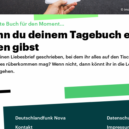
©
im
te Buch für den Moment...
n du deinem Tagebuch 
n gibst
nen Liebesbrief geschrieben, bei dem ihr alles auf den Tisc
h es rüberkommen mag? Wenn nicht, dann könnt ihr in die 
 gehen.
Deutschlandfunk Nova
Datenschu
Kontakt
Impressu