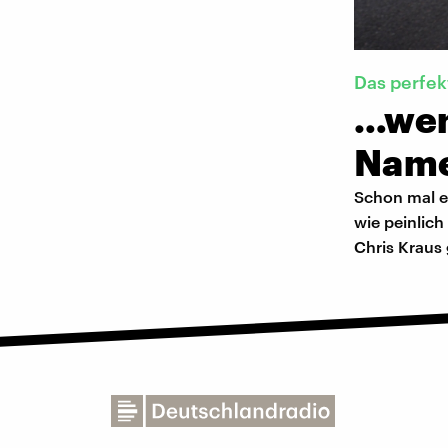
Das perfek
…wen
Name
Schon mal ei
wie peinlic
Chris Kraus