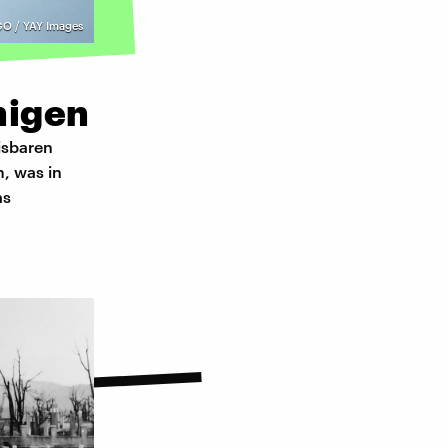
O / YAY Images
higen
isbaren
, was in
as