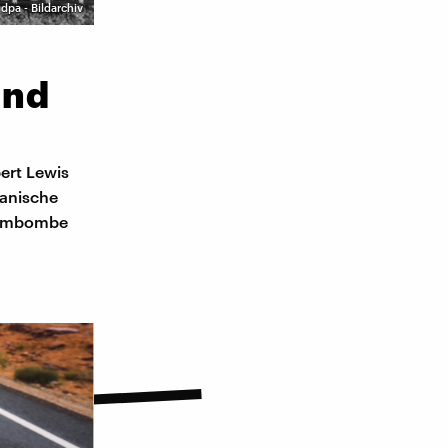
©
dpa - Bildarchiv
und
ert Lewis
panische
Atombombe