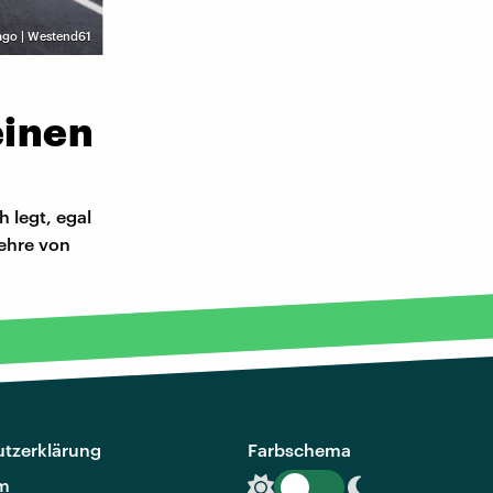
ago | Westend61
einen
h legt, egal
Lehre von
tzerklärung
Farbschema
m