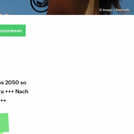
©
Imago | Steinach
bonnieren
es 2050 so
ra +++ Nach
+++