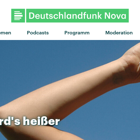
"Less from you" von We A
emen
Podcasts
Programm
Moderation
rd's
heißer