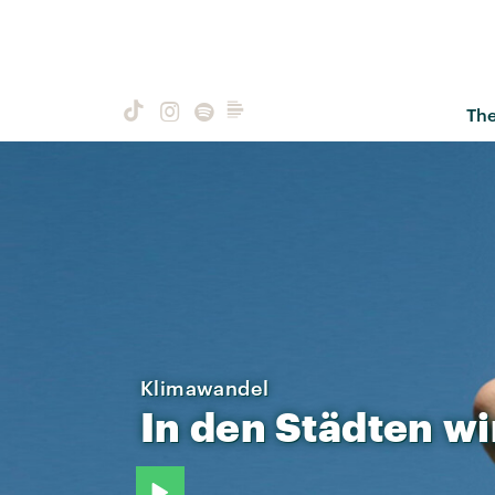
Th
Klimawandel
In
den
Städten
wi