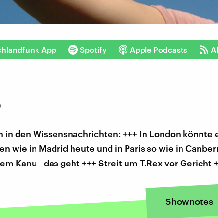
chlandfunk App
Spotify
Apple Podcasts
A
9
 in den Wissensnachrichten: +++ In London könnte 
 wie in Madrid heute und in Paris so wie in Canber
em Kanu - das geht +++ Streit um T.Rex vor Gericht 
Shownotes