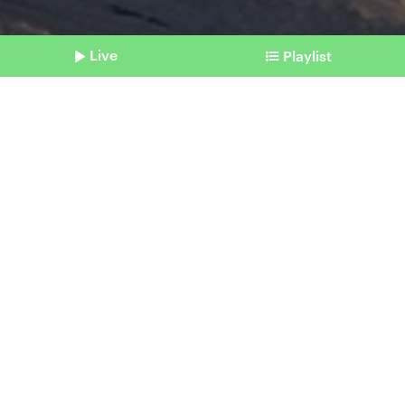
Live
Playlist
©
picture-alliance / dpa | Chad Ehlers
Shownotes
Schweden
Kiruna nach Umsiedlung
noch kälter
vom 31. Oktober 2025