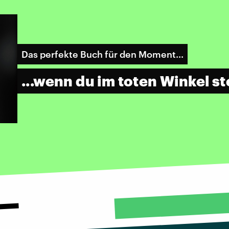
Das perfekte Buch für den Moment...
...wenn du im toten Winkel s