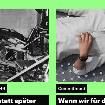
944
Commitment
tatt später
Wenn wir für 