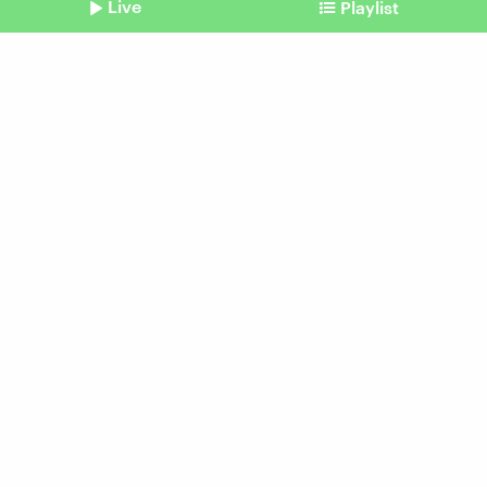
Live
Playlist
©
picture alliance / Anadolu | Jacek Boczarski
Shownotes
Tötliches Attentat auf Charlie Kirk
Trump verkündet
Festnahme von
Tatverdächtigem
vom 12. September 2025
Moderation: