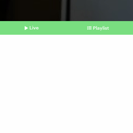
Live
Playlist
©
Pexels | Dominika Poláková
Shownotes
Think before you print
Warum in Büros noch immer
so viel gedruckt wird
Beitrag aus unserem Archiv vom 12. April
2024