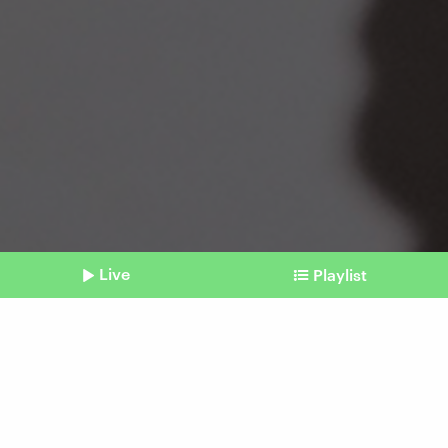
Live
Playlist
©
picture alliance / Westend61 | Enrique Ramos
Shownotes