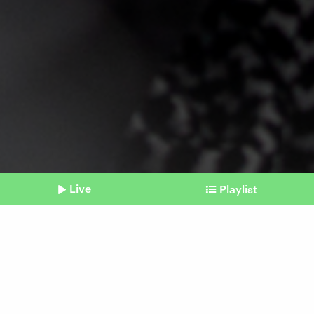
Live
Playlist
©
Imago / Zuma / Tunahan Turhan
Shownotes