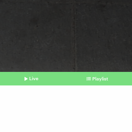
Live
Playlist
©
imago | Pond5 Images
Shownotes