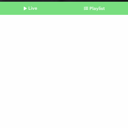
Live
Playlist
©
dpa | Michael Kappeler
Shownotes
Sommerinterviews
Der Kanzler und der
Kandidat
Beitrag aus unserem Archiv vom 24. Juni 2024