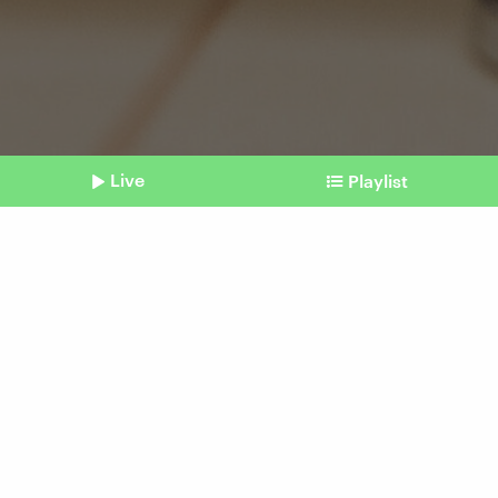
Live
Playlist
©
picture alliance/dpa | Frank Hammerschmidt
Shownotes
Ukraine-Krieg
Ost-Ministerpräsidenten
fordern