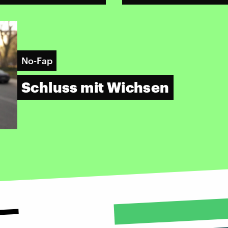
No-Fap
Schluss mit Wichsen