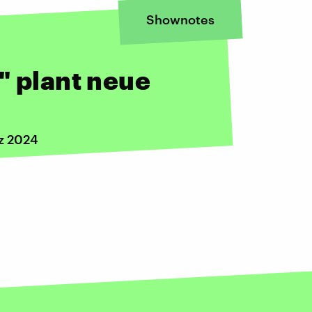
Shownotes
" plant neue
rz 2024