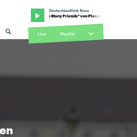
Deutschlandfunk Nova
lacebo · "Too Many Friends" von Placebo · "Too Many Friends" von
Live
Playlist
men