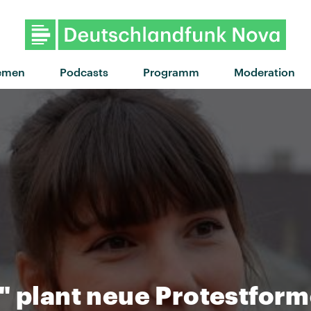
"Too Many Friends" von P
emen
Podcasts
Programm
Moderation
" plant neue Protestfor