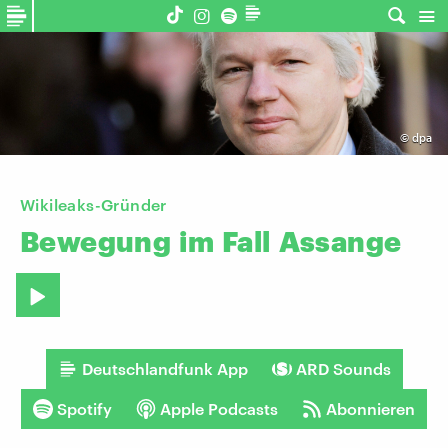
©
dpa
Wikileaks-Gründer
Bewegung
im
Fall
Assange
Deutschlandfunk App
ARD Sounds
Spotify
Apple Podcasts
Abonnieren