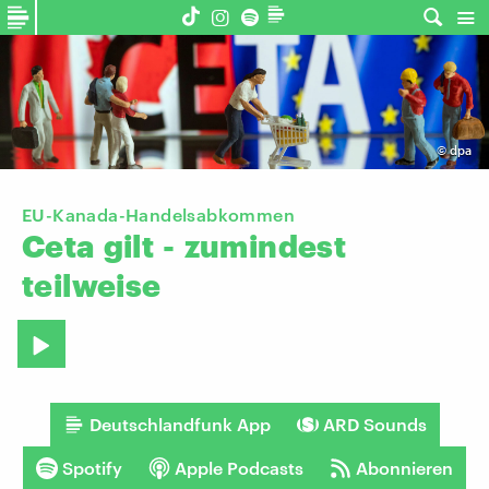
©
dpa
EU-Kanada-Handelsabkommen
Ceta
gilt
-
zumindest
teilweise
Deutschlandfunk App
ARD Sounds
Spotify
Apple Podcasts
Abonnieren